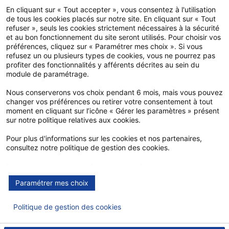
En cliquant sur « Tout accepter », vous consentez à l'utilisation
de tous les cookies placés sur notre site. En cliquant sur « Tout
refuser », seuls les cookies strictement nécessaires à la sécurité
et au bon fonctionnement du site seront utilisés. Pour choisir vos
Grâce à votre espace employeur, gagnez du temps dans
préférences, cliquez sur « Paramétrer mes choix ». Si vous
vos démarches et gérez les contrats de vos
refusez un ou plusieurs types de cookies, vous ne pourrez pas
collaborateurs en toute simplicité. Vous pouvez consulter
profiter des fonctionnalités y afférents décrites au sein du
vos documents contractuels, affilier en ligne vos
module de paramétrage.
collaborateurs ou encore créer des accès et des
Nous conserverons vos choix pendant 6 mois, mais vous pouvez
habilitations pour vos gestionnaires.
changer vos préférences ou retirer votre consentement à tout
Munissez-vous de votre email ainsi que de votre mot de
moment en cliquant sur l’icône « Gérer les paramètres » présent
passe pour vous connecter à votre espace.
sur notre politique relatives aux cookies.
Pour plus d'informations sur les cookies et nos partenaires,
consultez notre politique de gestion des cookies.
Mesure d'audience
Publicité
Google Maps
Facebook
Paramétrer mes choix
Politique de gestion des cookies